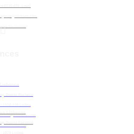
il 8135-037 Loulé
algarve@cluttons.com

éseau fixe national)
nces
 Lisbonne
Eng. Duarte Pacheco
 - 1070-100 Lisboa
ux Lisbonne
lisboa
@cluttons.com
Eng. Duarte Pacheco
éseau fixe national)
 - 1070 Lisboa