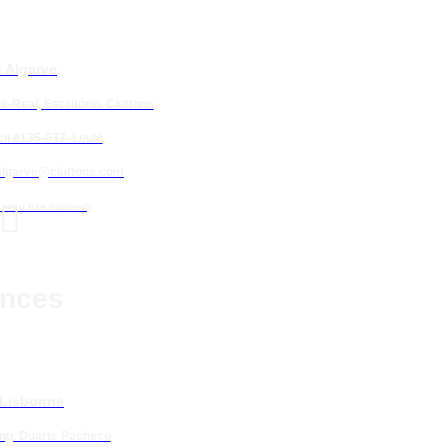
 Algarve
e-Real, Escritório. Cluttons
il 8135-037 Loulé
algarve@cluttons.com

éseau fixe national)
nces
 Lisbonne
Eng. Duarte Pacheco