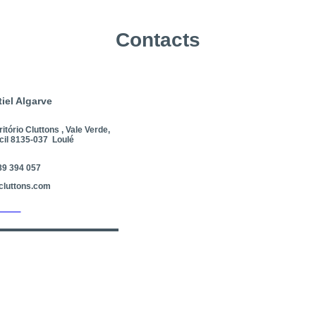
Contacts
iel Algarve
tório Cluttons , Vale Verde,
il 8135-037 Loulé
89 394 057
cluttons.com
ntact