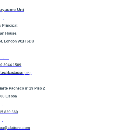
Royaume Uni
 Principal:
an House,
et, London W1H 6DU
ntact
20 3944 1509
tiel Lisboa
u fixe international [UK\])
uarte Pacheco nº 19 Piso 2
100 Lisboa
15 839 360
sboa@cluttons.com