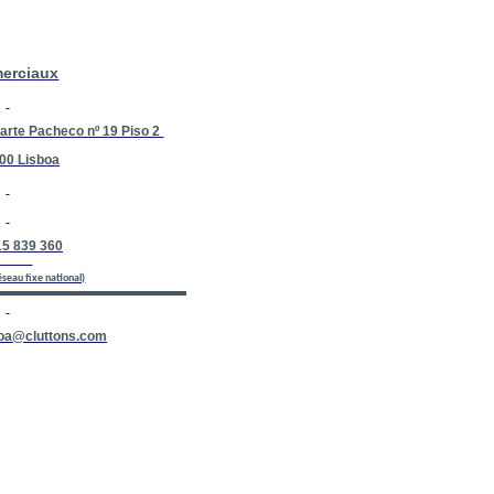
erciaux
uarte Pacheco nº 19 Piso 2
00 Lisboa
15 839 360
ntact
éseau fixe national)
boa@cluttons.com