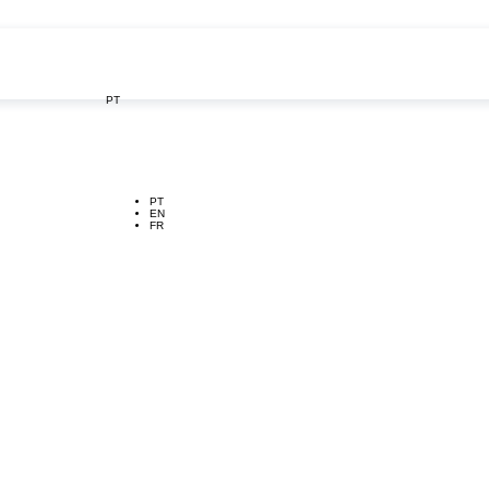
PT

PT
EN
FR