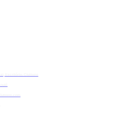
l, Escritório. Cluttons
oulé
luttons.com
)