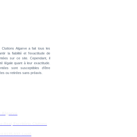
:
Cluttons Algarve a fait tous les
ir la fiabilité et l'exactitude de
ntées sur ce site. Cependant, il
é légale quant à leur exactitude.
ntées sont susceptibles d'être
es ou retirées sans préavis.
 Algarve
e-Real, Escritório. Cluttons
il 8135-037 Loulé