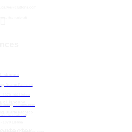
algarve@cluttons.com

éseau fixe national)
nces
 Lisbonne
Eng. Duarte Pacheco
 - 1070-100 Lisboa
ux Lisbonne
lisboa
@cluttons.com
Eng. Duarte Pacheco
éseau fixe national)
 - 1070 Lisboa
ontacter