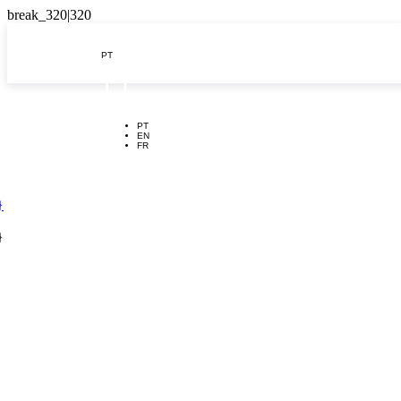
PT

PT
EN
FR
}
}