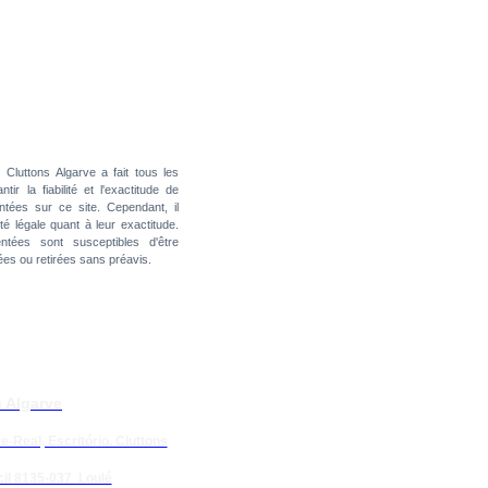
:
Cluttons Algarve a fait tous les
ir la fiabilité et l'exactitude de
ntées sur ce site. Cependant, il
é légale quant à leur exactitude.
ntées sont susceptibles d'être
es ou retirées sans préavis.
 Algarve
e-Real, Escritório. Cluttons
il 8135-037 Loulé