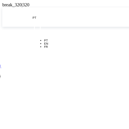
PT

PT
EN
FR
}
}