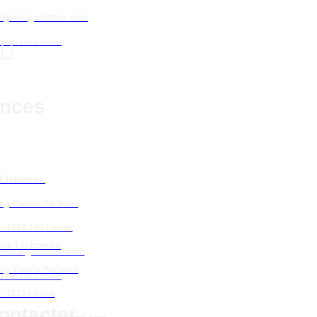
algarve@cluttons.com

éseau fixe national)
nces
 Lisbonne
Eng. Duarte Pacheco
 - 1070-100 Lisboa
ux Lisbonne
lisboa
@cluttons.com
Eng. Duarte Pacheco
éseau fixe national)
 - 1070 Lisboa
ontacter