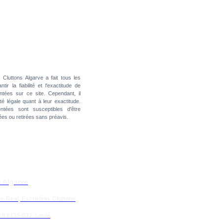
:
Cluttons Algarve a fait tous les
ir la fiabilité et l'exactitude de
ntées sur ce site. Cependant, il
é légale quant à leur exactitude.
ntées sont susceptibles d'être
es ou retirées sans préavis.
 Algarve
e-Real, Escritório. Cluttons
il 8135-037 Loulé