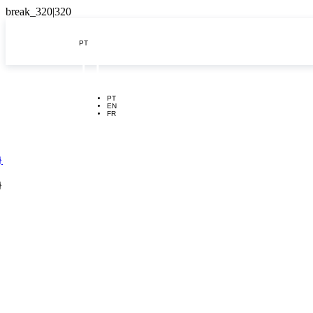
PT

PT
EN
FR
}
}