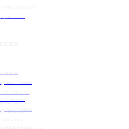
algarve@cluttons.com

éseau fixe national)
nces
 Lisbonne
Eng. Duarte Pacheco
 - 1070-100 Lisboa
ux Lisbonne
lisboa
@cluttons.com
Eng. Duarte Pacheco
éseau fixe national)
 - 1070 Lisboa
ontacter