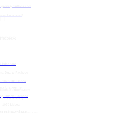
algarve@cluttons.com

éseau fixe national)
nces
 Lisbonne
Eng. Duarte Pacheco
 - 1070-100 Lisboa
ux Lisbonne
lisboa
@cluttons.com
Eng. Duarte Pacheco
éseau fixe national)
 - 1070 Lisboa
ontacter