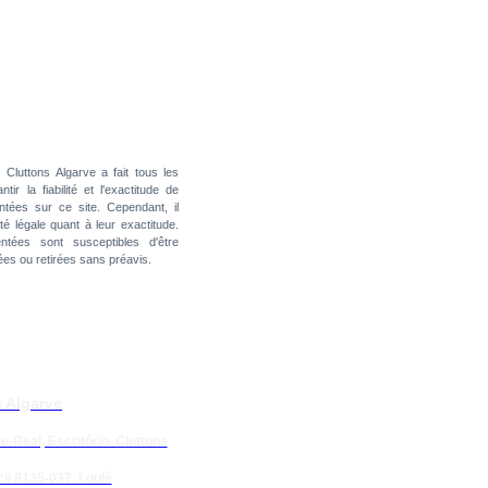
:
Cluttons Algarve a fait tous les
ir la fiabilité et l'exactitude de
ntées sur ce site. Cependant, il
é légale quant à leur exactitude.
ntées sont susceptibles d'être
es ou retirées sans préavis.
 Algarve
e-Real, Escritório. Cluttons
il 8135-037 Loulé