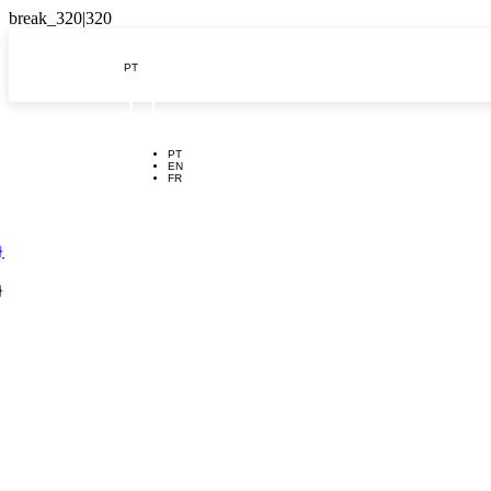
PT

PT
EN
FR
}
}