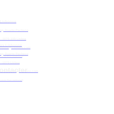
 Lisbonne
Eng. Duarte Pacheco
 - 1070-100 Lisboa
ux Lisbonne
lisboa
@cluttons.com
Eng. Duarte Pacheco
éseau fixe national)
 - 1070 Lisboa
ontacter
cial.lisboa
@cluttons.com
éseau fixe national)