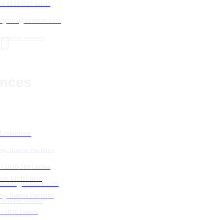
il 8135-037 Loulé
algarve@cluttons.com

éseau fixe national)
nces
 Lisbonne
Eng. Duarte Pacheco
 - 1070-100 Lisboa
ux Lisbonne
lisboa
@cluttons.com
Eng. Duarte Pacheco
éseau fixe national)
 - 1070 Lisboa