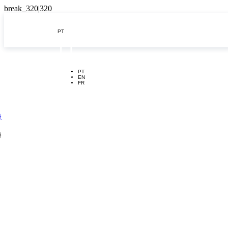
PT

PT
EN
FR
}
}