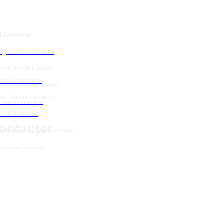
 Lisbonne
Eng. Duarte Pacheco
 - 1070-100 Lisboa
ux Lisbonne
lisboa
@cluttons.com
Eng. Duarte Pacheco
éseau fixe national)
 - 1070 Lisboa
ontacter
cial.lisboa
@cluttons.com
éseau fixe national)