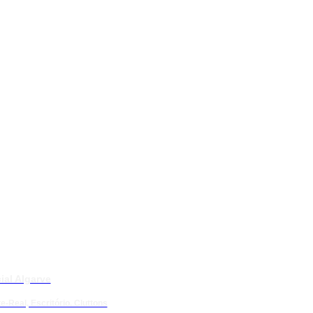
ial Algarve
e-Real, Escritório. Cluttons