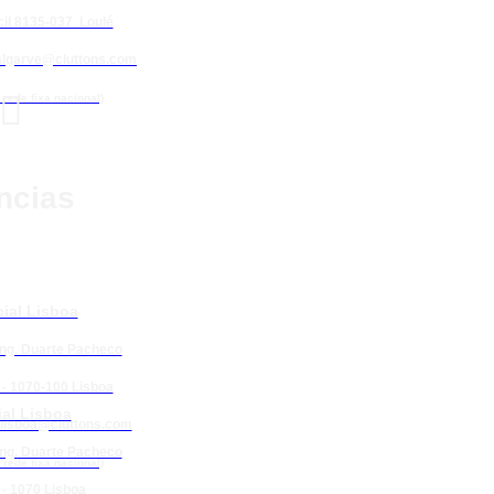
il 8135-037 Loulé
algarve@cluttons.com

rede fixa nacional)
ncias
ial Lisboa
Eng. Duarte Pacheco
 - 1070-100 Lisboa
al Lisboa
lisboa@cluttons.com
Eng. Duarte Pacheco
rede fixa nacional)
 - 1070 Lisboa