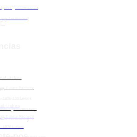
algarve@cluttons.com

rede fixa nacional)
ncias
ial Lisboa
Eng. Duarte Pacheco
 - 1070-100 Lisboa
al Lisboa
lisboa@cluttons.com
Eng. Duarte Pacheco
rede fixa nacional)
 - 1070 Lisboa
cte-nos