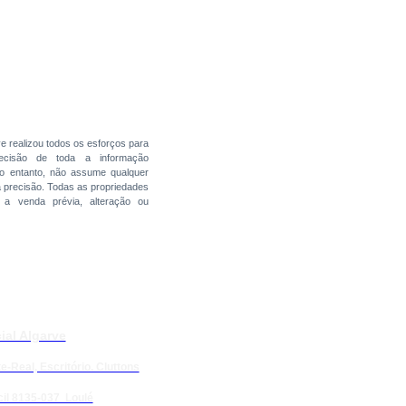
ve realizou todos os esforços para
precisão de toda a informação
no entanto, não assume qualquer
a precisão. Todas as propriedades
s a venda prévia, alteração ou
ial Algarve
e-Real, Escritório. Cluttons
il 8135-037 Loulé