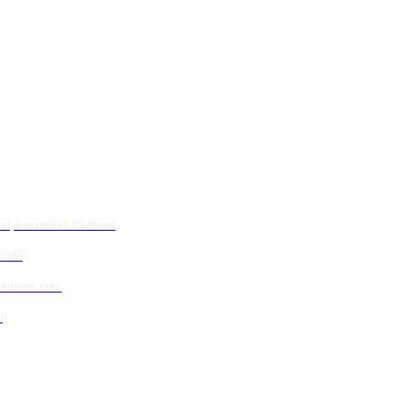
l, Escritório. Cluttons
oulé
luttons.com
l)