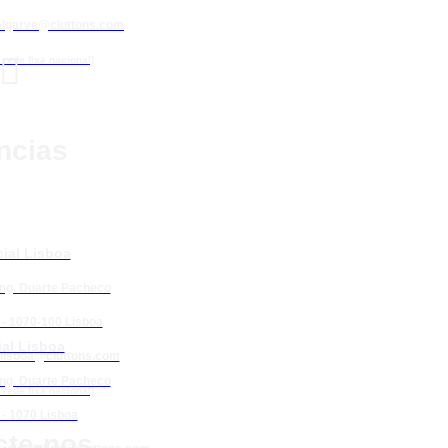
algarve@cluttons.com

rede fixa nacional)
ncias
ial Lisboa
Eng. Duarte Pacheco
 - 1070-100 Lisboa
al Lisboa
lisboa@cluttons.com
Eng. Duarte Pacheco
rede fixa nacional)
 - 1070 Lisboa
cte-nos