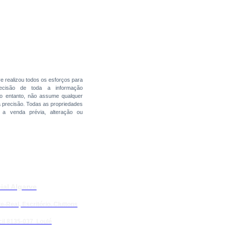
ve realizou todos os esforços para
precisão de toda a informação
no entanto, não assume qualquer
a precisão. Todas as propriedades
s a venda prévia, alteração ou
ial Algarve
e-Real, Escritório. Cluttons
il 8135-037 Loulé