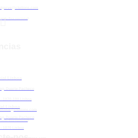
algarve@cluttons.com

rede fixa nacional)
ncias
ial Lisboa
Eng. Duarte Pacheco
 - 1070-100 Lisboa
al Lisboa
lisboa@cluttons.com
Eng. Duarte Pacheco
rede fixa nacional)
 - 1070 Lisboa
cte-nos