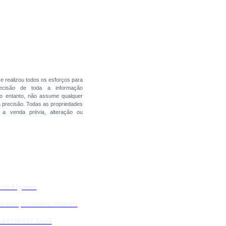
ve realizou todos os esforços para
precisão de toda a informação
no entanto, não assume qualquer
a precisão. Todas as propriedades
s a venda prévia, alteração ou
ial Algarve
e-Real, Escritório. Cluttons
il 8135-037 Loulé