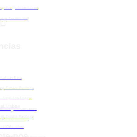
algarve@cluttons.com

rede fixa nacional)
ncias
ial Lisboa
Eng. Duarte Pacheco
 - 1070-100 Lisboa
al Lisboa
lisboa@cluttons.com
Eng. Duarte Pacheco
rede fixa nacional)
 - 1070 Lisboa
cte-nos