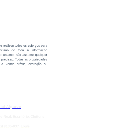
ve realizou todos os esforços para
precisão de toda a informação
no entanto, não assume qualquer
a precisão. Todas as propriedades
s a venda prévia, alteração ou
ial Algarve
e-Real, Escritório. Cluttons
il 8135-037 Loulé