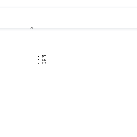
PT

PT
EN
FR