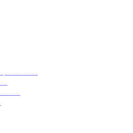
l, Escritório. Cluttons
oulé
luttons.com
l)