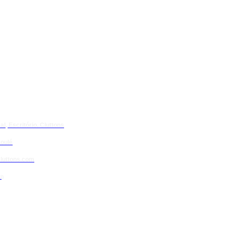
l, Escritório. Cluttons
oulé
luttons.com
l)