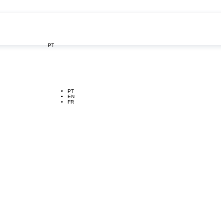
PT

PT
EN
FR