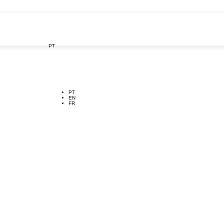
PT

PT
EN
FR