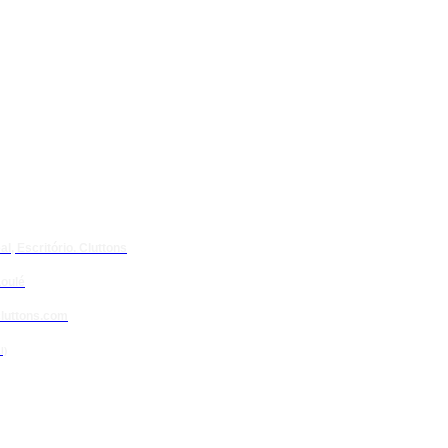
l, Escritório. Cluttons
oulé
luttons.com
l)