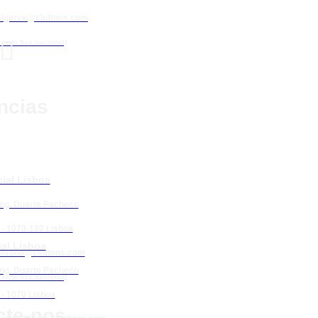
algarve@cluttons.com

rede fixa nacional)
ncias
ial Lisboa
Eng. Duarte Pacheco
 - 1070-100 Lisboa
al Lisboa
lisboa@cluttons.com
Eng. Duarte Pacheco
rede fixa nacional)
 - 1070 Lisboa
cte-nos