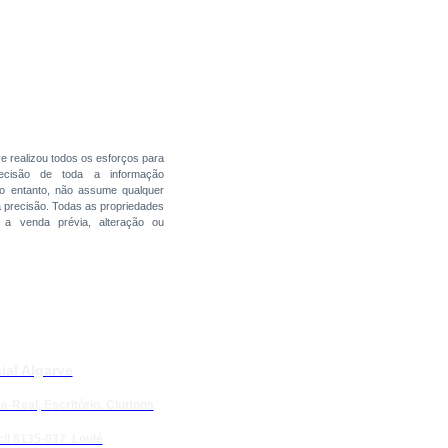
ve realizou todos os esforços para
precisão de toda a informação
no entanto, não assume qualquer
a precisão. Todas as propriedades
s a venda prévia, alteração ou
ial Algarve
e-Real, Escritório. Cluttons
il 8135-037 Loulé