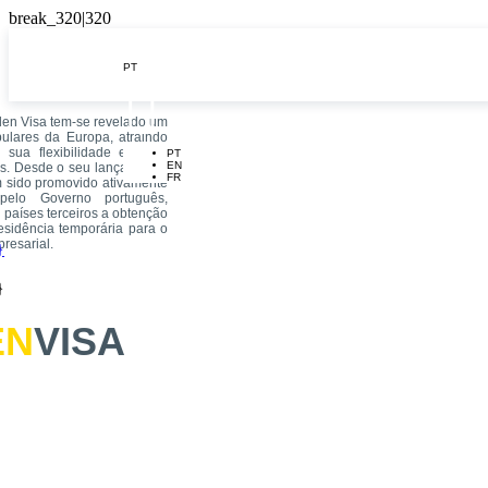
PT

den Visa tem-se revelado um
ulares da Europa, atraindo
a sua flexibilidade e pelas
PT
EN
s. Desde o seu lançamento,
FR
 sido promovido ativamente
 pelo Governo português,
 países terceiros a obtenção
esidência temporária para o
presarial.
}
}
EN
VISA