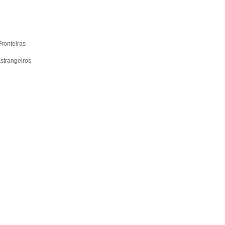
Fronteiras
strangeiros