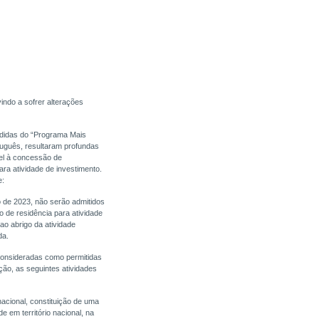
indo a sofrer alterações
didas do “Programa Mais
uguês, resultaram profundas
vel à concessão de
ara atividade de investimento.
e:
ro de 2023, não serão admitidos
 de residência para atividade
ao abrigo da atividade
da.
consideradas como permitidas
ção, as seguintes atividades
 nacional, constituição de uma
 em território nacional, na