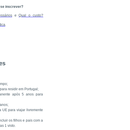
 se inscrever?
ssários
e
Qual o custo?
tica
.
es
limpo;
ara residir em Portugal;
anente após 5 anos para
anos;
 UE para viajar livremente
cluir os filhos e pais com a
s 1 visto.