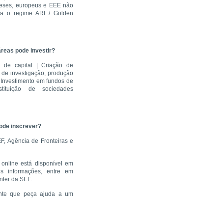
eses, europeus e EEE não
ra o regime ARI / Golden
áreas pode investir?
s de capital | Criação de
 de investigação, produção
 | Investimento em fundos de
stituição de sociedades
pode inscrever?
EF, Agência de Fronteiras e
o online está disponível em
 informações, entre em
nter da SEF.
nte que peça ajuda a um