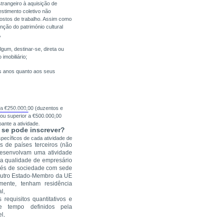
trangeiro à aquisição de
stimento coletivo não
 postos de trabalho. Assim como
ção do património cultural
,
um, destinar-se, direta ou
imobiliário;
is anos quanto aos seus
 a €250.000,00 (duzentos e
d Manual GV
l ou superior a €500.000,00
ante a atividade.
m se pode inscrever?
pecíficos de cada atividade de
s de países terceiros (não
esenvolvam uma atividade
na qualidade de empresário
avés de sociedade com sede
outro Estado-Membro da UE
mente, tenham residência
l,
requisitos quantitativos e
de tempo definidos pela
l,