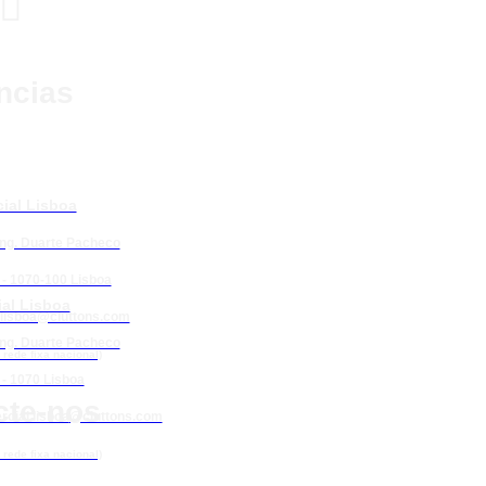

ncias
ial Lisboa
Eng. Duarte Pacheco
 - 1070-100 Lisboa
al Lisboa
lisboa@cluttons.com
Eng. Duarte Pacheco
rede fixa nacional)
 - 1070 Lisboa
cte-nos
cial.lisboa
@cluttons.com
rede fixa nacional)