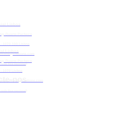
ial Lisboa
Eng. Duarte Pacheco
 - 1070-100 Lisboa
al Lisboa
lisboa@cluttons.com
Eng. Duarte Pacheco
rede fixa nacional)
 - 1070 Lisboa
cte-nos
cial.lisboa
@cluttons.com
rede fixa nacional)