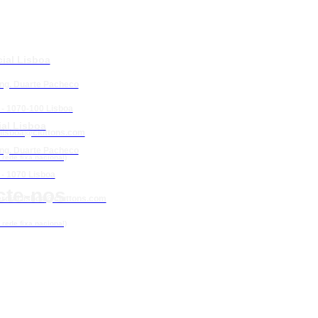
ial Lisboa
Eng. Duarte Pacheco
 - 1070-100 Lisboa
al Lisboa
lisboa@cluttons.com
Eng. Duarte Pacheco
rede fixa nacional)
 - 1070 Lisboa
cte-nos
cial.lisboa
@cluttons.com
rede fixa nacional)