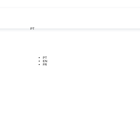
PT

PT
EN
FR