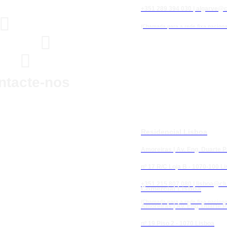
+351 289 394 030 |
algarve@c

(Chamada para a rede fixa naciona


ntacte-nos
Residencial Lisboa
Amoreiras | Av. Eng. Duarte 
nº 17 R/C Loja B - 1070-100 L
+351 215 807 080 |
lisboa@cl
Comercial Lisboa
(Chamada para a rede fixa naciona
Amoreiras | Av. Eng. Duarte 
nº 19 Piso 2 - 1070 Lisboa