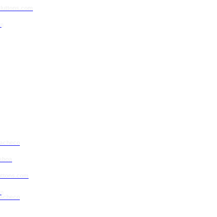
luttons.com
l)
Pacheco
isboa
uttons.com
l)
Pacheco