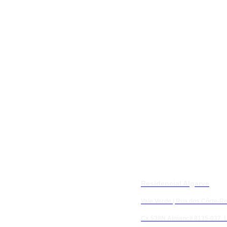
Residencial Algarve
Vale Verde | Rua dos Côrte-Rea
Cx.538N Almancil 8135-037 L