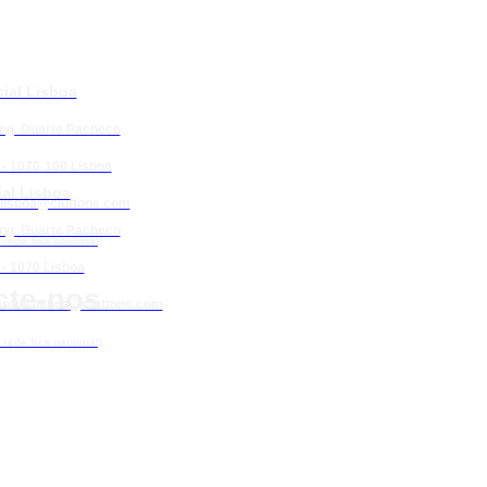
ial Lisboa
Eng. Duarte Pacheco
 - 1070-100 Lisboa
al Lisboa
lisboa@cluttons.com
Eng. Duarte Pacheco
rede fixa nacional)
 - 1070 Lisboa
cte-nos
cial.lisboa
@cluttons.com
rede fixa nacional)