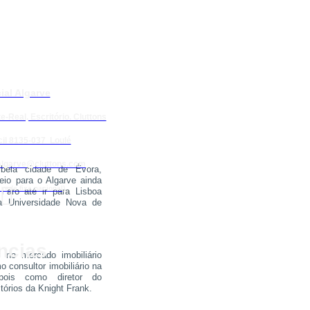
ial Algarve
e-Real, Escritório. Cluttons
il 8135-037 Loulé
algarve@cluttons.com
bela cidade de Évora,
veio para o Algarve ainda

rede fixa nacional)
Faro até ir para Lisboa
a Universidade Nova de
ncias
 no mercado imobiliário
 consultor imobiliário na
epois como diretor do
tórios da Knight Frank.