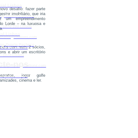
ial Lisboa
vo desafio: fazer parte
stor imobiliário, que iria
Eng. Duarte Pacheco
iz um empreendimento
 do Lorde – na luxuosa e
 - 1070-100 Lisboa
a.
al Lisboa
lisboa@cluttons.com
Eng. Duarte Pacheco
cidiu com mais 2 sócios,
rede fixa nacional)
tons e abrir um escritório
 - 1070 Lisboa
cte-nos
cial.lisboa
@cluttons.com
sportos, jogar golfe
rede fixa nacional)
amizades, cinema e ler.